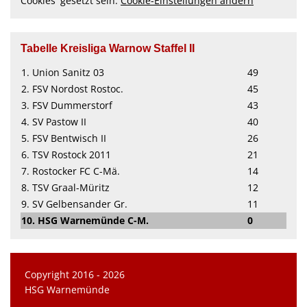
Cookies' gesetzt sein.
Cookie-Einstellungen ändern
Tabelle Kreisliga Warnow Staffel II
1. Union Sanitz 03
49
2. FSV Nordost Rostoc.
45
3. FSV Dummerstorf
43
4. SV Pastow II
40
5. FSV Bentwisch II
26
6. TSV Rostock 2011
21
7. Rostocker FC C-Mä.
14
8. TSV Graal-Müritz
12
9. SV Gelbensander Gr.
11
10. HSG Warnemünde C-M.
0
Copyright 2016 - 2026
HSG Warnemünde