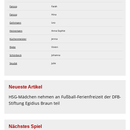
Farooq
Farah
Farooq
Hina
Gehrmann
Lea
Heinemann
Anna-Sophie
Küchenmeister
Jenna
Ripke
Vivien
Schönbeck
Johanna
Spudat
Julie
Neueste Artikel
HSG-Mädchen nehmen an Fußball-Ferienfreizeit der DFB-
Stiftung Egidius Braun teil
Nächstes Spiel