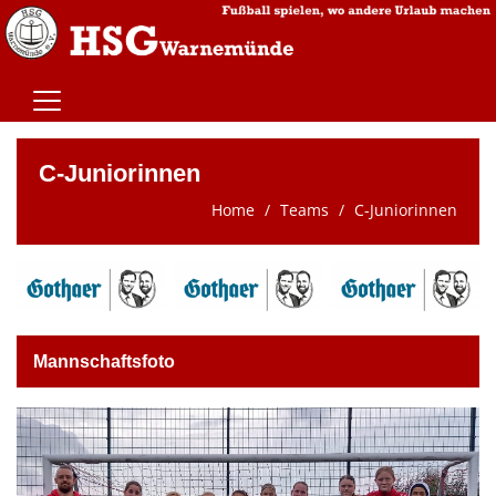
Home
C-Juniorinnen
Teams
Home
Teams
C-Juniorinnen
Trainingszeiten
Spielstätten
Wir über uns
Kontaktformular
Mannschaftsfoto
Mitgliedschaft
Sponsoren
Vereinsnews