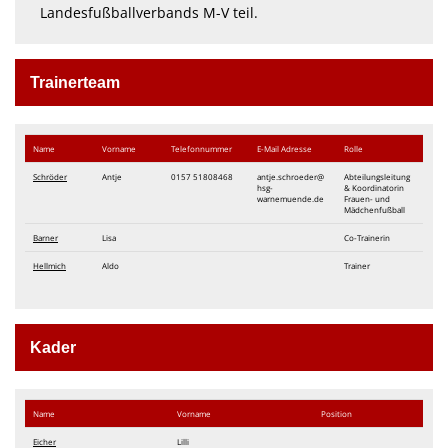
Landesfußballverbands M-V teil.
Trainerteam
Name
Vorname
Telefon​nummer
E-Mail Adresse
Rolle
Schröder
Antje
0157 51808468
antje.schroeder@
Abteilungsleitung
hsg-
& Koordinatorin
warnemuende.de
Frauen- und
Mädchenfußball
Barner
Lisa
Co-Trainerin
Hellmich
Aldo
Trainer
Kader
Name
Vorname
Position
Eicher
Lilli