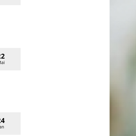
22
ai
24
an