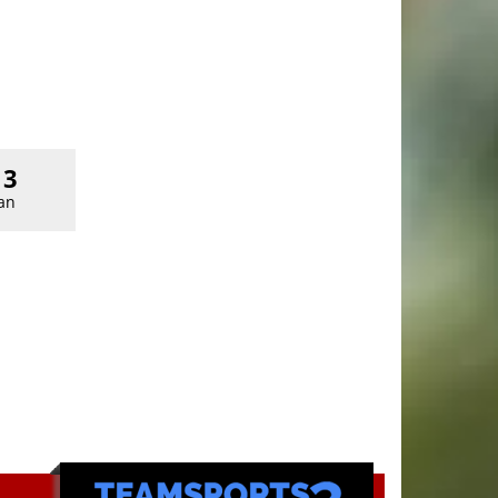
13
an