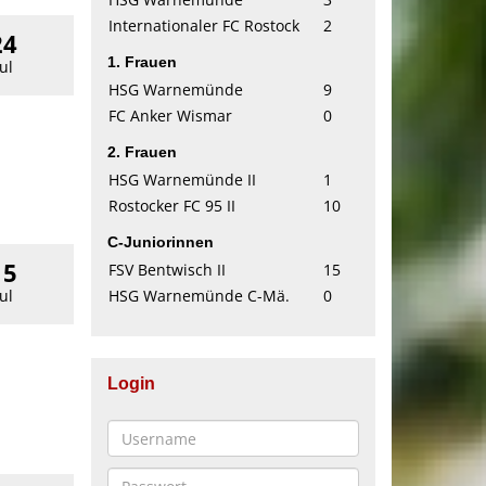
Internationaler FC Rostock
2
24
1. Frauen
Jul
HSG Warnemünde
9
FC Anker Wismar
0
2. Frauen
HSG Warnemünde II
1
Rostocker FC 95 II
10
C-Juniorinnen
15
FSV Bentwisch II
15
HSG Warnemünde C-Mä.
0
Jul
Login