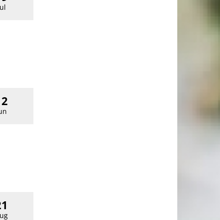
Jul
12
un
21
ug