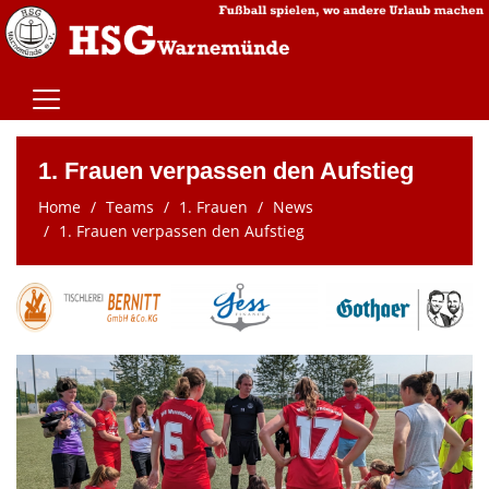
Home
1. Frauen verpassen den Aufstieg
Teams
Home
Teams
1. Frauen
News
Trainingszeiten
1. Frauen verpassen den Aufstieg
Spielstätten
Wir über uns
Kontaktformular
Mitgliedschaft
Sponsoren
Vereinsnews