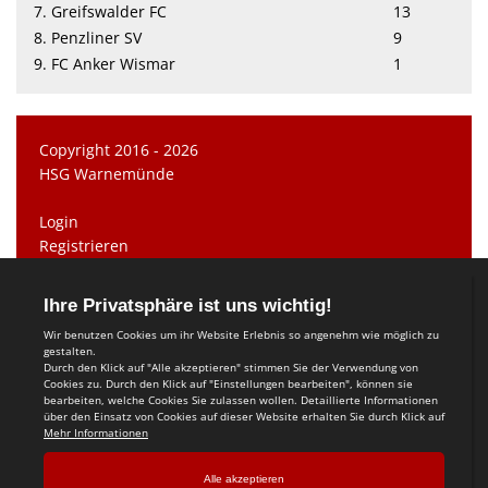
7. Greifswalder FC
13
8. Penzliner SV
9
9. FC Anker Wismar
1
Copyright 2016 - 2026
HSG Warnemünde
Login
Registrieren
Impressum
Datenschutzerklärung
Teamsports 2
Dein Sportverein online